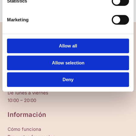
Statistics
Contactarme
Marketing
Sara Contreras Ruiz
Allow all
Consulta de psicología infantil y juvenil
623 972 392
Allow selection
correo@saracontrerasruiz.com
Horario
Deny
De lunes a viernes
10:00 – 20:00
Información
Cómo funciona