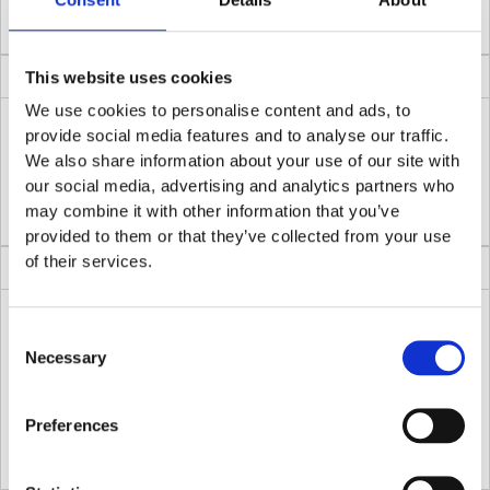
sobre opciones, no dudéis en poneros en contacto
conmigo.
¿Con qué frecuencia deben ser las sesiones?
This website uses cookies
We use cookies to personalise content and ads, to
Al principio, suelo recomendar una sesión semanal para que
provide social media features and to analyse our traffic.
podamos avanzar de forma constante. A medida que
We also share information about your use of our site with
vayamos progresando, podemos espaciar las sesiones
our social media, advertising and analytics partners who
según lo que os resulte más cómodo.
may combine it with other information that you’ve
provided to them or that they’ve collected from your use
of their services.
¿Cuánto tiempo tardaremos en notar cambios?
En algunas intervenciones, los cambios pueden ser
Consent
evidentes después de unas pocas sesiones.
Sin embargo, en
Necessary
Selection
otros casos, estos cambios pueden ser más sutiles y
necesitar más tiempo.
Es importante tener en cuenta que cada niño/a y
Preferences
adolescente es único y tiene sus propios tiempos.